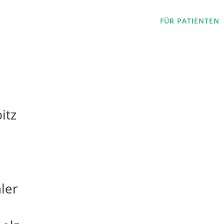
FÜR PATIENTEN
h
itz
hler