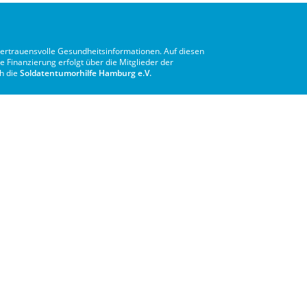
vertrauensvolle Gesundheitsinformationen. Auf diesen
e Finanzierung erfolgt über die Mitglieder der
ch die
Soldatentumorhilfe Hamburg e.V.