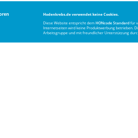
oren
Hodenkrebs.de verwendet keine Cookies.
Diese Website entspricht dem
HONcode Standard
für 
Internetseiten wird keine Produktwerbung betrieben. Di
Arbeitsgruppe und mit freundlicher Unterstützung dur