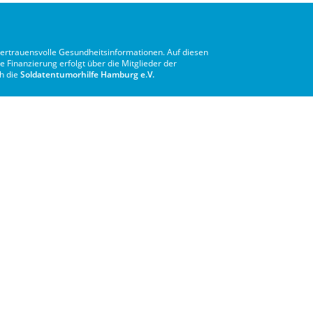
vertrauensvolle Gesundheitsinformationen. Auf diesen
e Finanzierung erfolgt über die Mitglieder der
ch die
Soldatentumorhilfe Hamburg e.V.