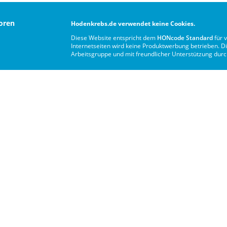
oren
Hodenkrebs.de verwendet keine Cookies.
Diese Website entspricht dem
HONcode Standard
für 
Internetseiten wird keine Produktwerbung betrieben. Di
Arbeitsgruppe und mit freundlicher Unterstützung dur