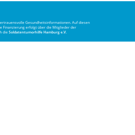
vertrauensvolle Gesundheitsinformationen. Auf diesen
e Finanzierung erfolgt über die Mitglieder der
ch die
Soldatentumorhilfe Hamburg e.V.