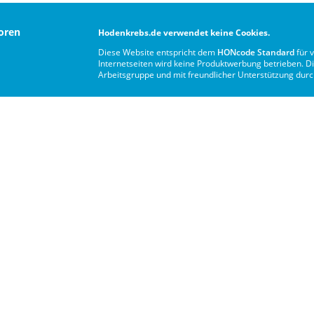
oren
Hodenkrebs.de verwendet keine Cookies.
Diese Website entspricht dem
HONcode Standard
für 
Internetseiten wird keine Produktwerbung betrieben. Di
Arbeitsgruppe und mit freundlicher Unterstützung dur