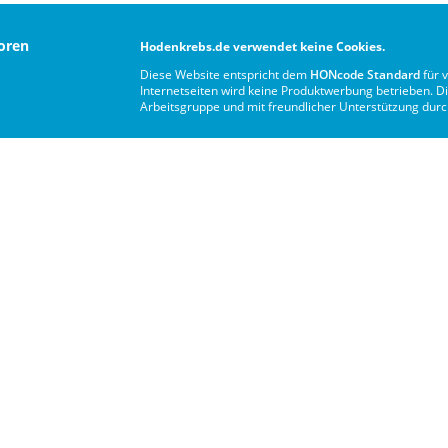
oren
Hodenkrebs.de verwendet keine Cookies.
Diese Website entspricht dem
HONcode Standard
für 
Internetseiten wird keine Produktwerbung betrieben. Di
Arbeitsgruppe und mit freundlicher Unterstützung dur