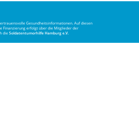
vertrauensvolle Gesundheitsinformationen. Auf diesen
e Finanzierung erfolgt über die Mitglieder der
ch die
Soldatentumorhilfe Hamburg e.V.